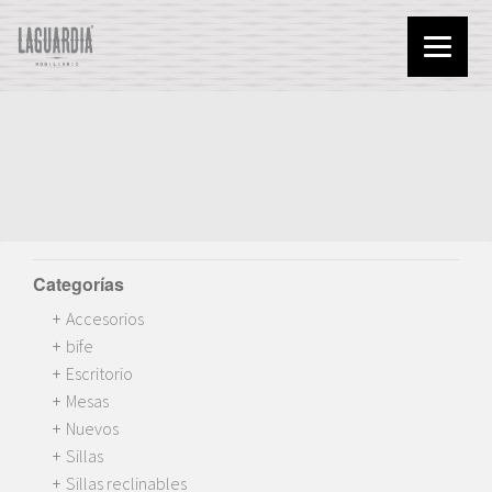
Categorías
Accesorios
bife
Escritorio
Mesas
Nuevos
Sillas
Sillas reclinables